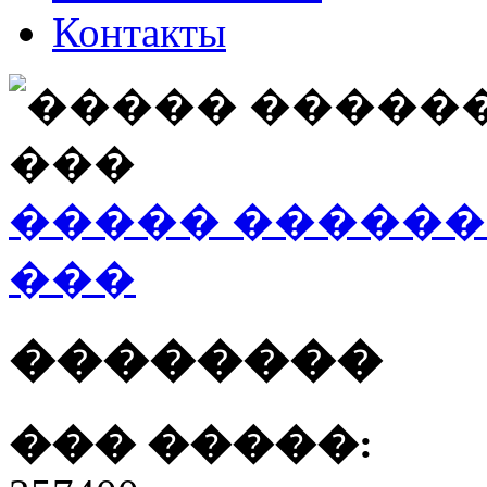
Контакты
����� �����
���
��������
��� �����: