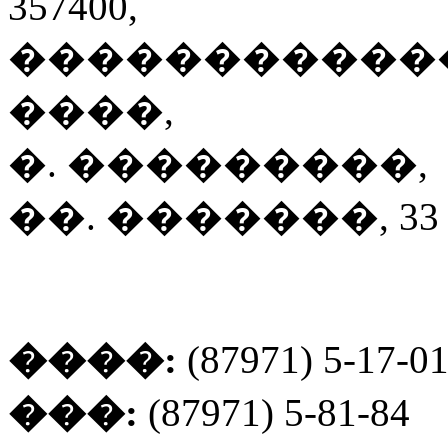
357400,
�����������
����,
�. ���������,
��. �������, 33
����:
(87971) 5-17-0
���:
(87971) 5-81-84